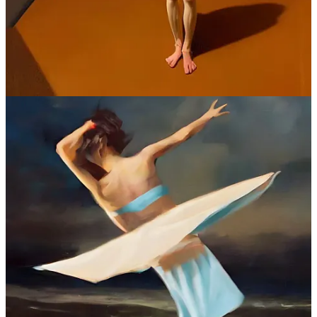
Arianna a Nasso
Mito d’Arianna
Condividi
Commenti
Il meglio di
Ultime
Discussioni
Nessun post
Assolutamente, procediamo.