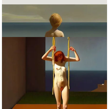
Da sinistra a destra:
Ariadne
Arianna e Asterio
Pasiphae e il toro
Morte di Pasiphae