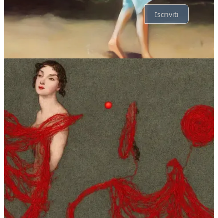
Iscriviti
© 2026 Davide Riboli
·
Privacy
∙
Condizioni
∙
Notifica di raccolta
Crea il tuo Substack
Scarica l'app
Substack
è la casa della grande cultura