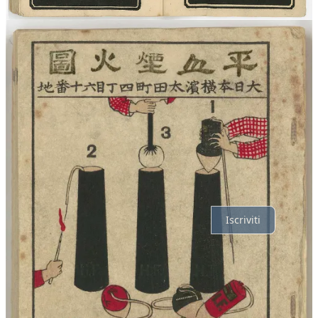
Commenti
Il meglio di
Ultime
Discussioni
Nessun post
Assolutamente, procediamo.
Iscriviti
© 2026 Davide Riboli
·
Privacy
∙
Condizioni
∙
Notifica di raccolta
Crea il tuo Substack
Scarica l'app
Substack
è la casa della grande cultura