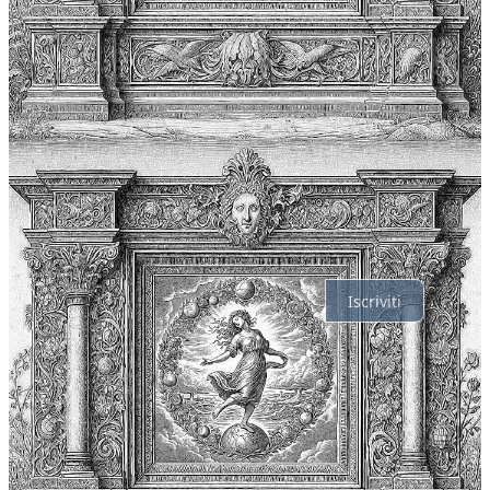
Il meglio di
Ultime
Discussioni
Nessun post
Assolutamente, procediamo.
Iscriviti
© 2026 Davide Riboli
·
Privacy
∙
Condizioni
∙
Notifica di raccolta
Crea il tuo Substack
Scarica l'app
Substack
è la casa della grande cultura