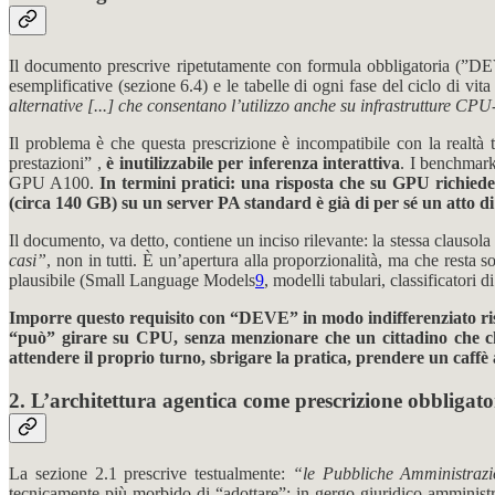
Il documento prescrive ripetutamente con formula obbligatoria (”DEV
esemplificative (sezione 6.4) e le tabelle di ogni fase del ciclo di vit
alternative [...] che consentano l’utilizzo anche su infrastrutture CP
Il problema è che questa prescrizione è incompatibile con la realt
prestazioni” ,
è inutilizzabile per inferenza interattiva
. I benchmark
GPU A100.
In termini pratici: una risposta che su GPU richied
(circa 140 GB) su un server PA standard è già di per sé un atto di
Il documento, va detto, contiene un inciso rilevante: la stessa clausola
casi”
, non in tutti. È un’apertura alla proporzionalità, ma che resta 
plausibile (Small Language Models
9
, modelli tabulari, classificator
Imporre questo requisito con “DEVE” in modo indifferenziato risc
“può” girare su CPU, senza menzionare che un cittadino che chi
attendere il proprio turno, sbrigare la pratica, prendere un caffè a
2. L’architettura agentica come prescrizione obbligato
La sezione 2.1 prescrive testualmente:
“le Pubbliche Amministrazio
tecnicamente più morbido di “adottare”: in gergo giuridico-amminis