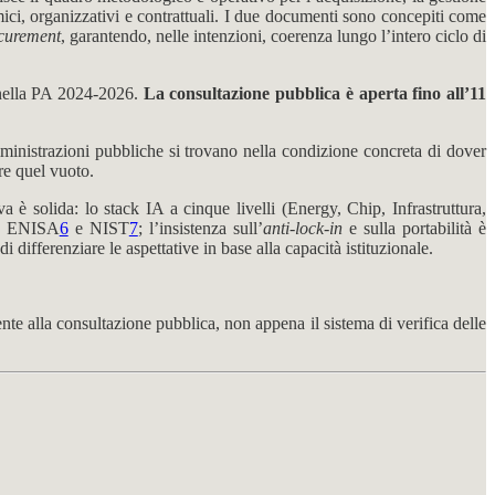
mici, organizzativi e contrattuali. I due documenti sono concepiti come
curement
, garantendo, nelle intenzioni, coerenza lungo l’intero ciclo di
 nella PA 2024-2026.
La consultazione pubblica è aperta fino all’11
amministrazioni pubbliche si trovano nella condizione concreta di dover
re quel vuoto.
 è solida: lo stack IA a cinque livelli (Energy, Chip, Infrastruttura,
ura ENISA
6
e NIST
7
; l’insistenza sull’
anti-lock-in
e sulla portabilità è
 differenziare le aspettative in base alla capacità istituzionale.
te alla consultazione pubblica, non appena il sistema di verifica delle