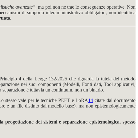
listiche avanzate”
, ma poi non ne trae le conseguenze operative. Non
eccanismi di supporto interamministrativo obbligatori, non identifica
vuoto.
l Principio 4 della Legge 132/2025 che riguarda la tutela del metodo
 separazione nei suoi componenti (Modelli, Fonti dati, Tool applicativi,
ta separazione è tuttavia un continuum, non un binario.
Lo stesso vale per le tecniche PEFT e LoRA
14
citate dal documento
atore è un file distinto dal modello base), ma non epistemologicamente
a progettazione dei sistemi e separazione epistemologica, spesso