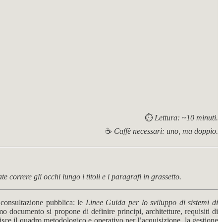
⏱️
Lettura: ~10 minuti.
☕
Caffè necessari: uno, ma doppio.
e correre gli occhi lungo i titoli e i paragrafi in grassetto.
 consultazione pubblica: le
Linee Guida per lo sviluppo di sistemi di
imo documento si propone di definire principi, architetture, requisiti di
rnisce il quadro metodologico e operativo per l’acquisizione, la gestione