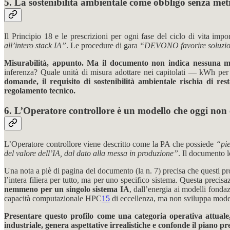
5. La sostenibilità ambientale come obbligo senza met
Il Principio 18 e le prescrizioni per ogni fase del ciclo di vita im
all’intero stack IA”
. Le procedure di gara
“DEVONO favorire soluzioni
Misurabilità, appunto. Ma il documento non indica nessuna m
inferenza? Quale unità di misura adottare nei capitolati — kWh p
domande, il requisito di sostenibilità ambientale rischia di 
regolamento tecnico.
6. L’Operatore controllore è un modello che oggi non e
L’Operatore controllore viene descritto come la PA che possiede
“pie
del valore dell’IA, dal dato alla messa in produzione”
. Il documento l
Una nota a piè di pagina del documento (la n. 7) precisa che questi pr
l’intera filiera per tutto, ma per uno specifico sistema. Questa preci
nemmeno per un singolo sistema IA
, dall’energia ai modelli fon
capacità computazionale HPC
15
di eccellenza, ma non sviluppa modell
Presentare questo profilo come una categoria operativa attuale, 
industriale, genera aspettative irrealistiche e confonde il piano pr