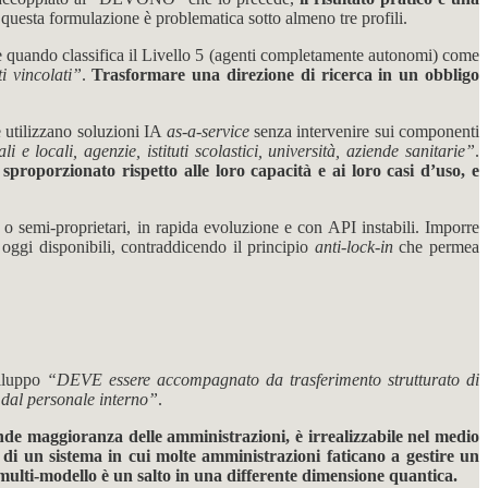
questa formulazione è problematica sotto almeno tre profili.
e quando classifica il Livello 5 (agenti completamente autonomi) come
i vincolati”
.
Trasformare una direzione di ricerca in un obbligo
e utilizzano soluzioni IA
as-a-service
senza intervenire sui componenti
li e locali, agenzie, istituti scolastici, università, aziende sanitarie”
.
proporzionato rispetto alle loro capacità e ai loro casi d’uso, e
 o semi-proprietari, in rapida evoluzione e con API instabili. Imporre
oggi disponibili, contraddicendo il principio
anti-lock-in
che permea
viluppo
“DEVE essere accompagnato da trasferimento strutturato di
 dal personale interno”
.
ande maggioranza delle amministrazioni, è irrealizzabile nel medio
di un sistema in cui molte amministrazioni faticano a gestire un
multi-modello è un salto in una differente dimensione quantica.