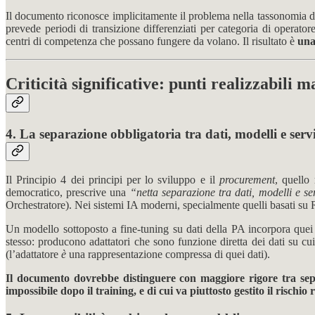
Il documento riconosce implicitamente il problema nella tassonomia de
prevede periodi di transizione differenziati per categoria di operat
centri di competenza che possano fungere da volano. Il risultato è
una
Criticità significative: punti realizzabili 
4. La separazione obbligatoria tra dati, modelli e serv
Il Principio 4 dei principi per lo sviluppo e il
procurement
, quello
democratico, prescrive una
“netta separazione tra dati, modelli e se
Orchestratore). Nei sistemi IA moderni, specialmente quelli basati s
Un modello sottoposto a fine-tuning su dati della PA incorpora quei 
stesso: producono adattatori che sono funzione diretta dei dati su cu
(l’adattatore
è
una rappresentazione compressa di quei dati).
Il documento dovrebbe distinguere con maggiore rigore tra separ
impossibile dopo il training, e di cui va piuttosto gestito il rischio 