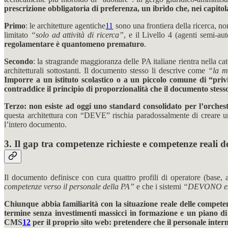
prescrizione obbligatoria di preferenza, un ibrido che, nei capitol
Primo
: le architetture agentiche
11
sono una frontiera della ricerca, n
limitato
“solo ad attività di ricerca”
, e il Livello 4 (agenti semi-a
regolamentare è quantomeno prematuro
.
Secondo
: la stragrande maggioranza delle PA italiane rientra nella c
architetturali sottostanti. Il documento stesso li descrive come
“la m
Imporre a un istituto scolastico o a un piccolo comune di “privi
contraddice il principio di proporzionalità che il documento stess
Terzo: non esiste ad oggi uno standard consolidato per l’orches
questa architettura con “DEVE” rischia paradossalmente di creare
l’intero documento.
3. Il gap tra competenze richieste e competenze reali d
Il documento definisce con cura quattro profili di operatore (base, 
competenze verso il personale della PA”
e che i sistemi
“DEVONO esser
Chiunque abbia familiarità con la situazione reale delle competen
termine senza investimenti massicci in formazione e un piano di
CMS
12
per il proprio sito web: pretendere che il personale inte