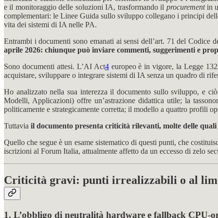
e il monitoraggio delle soluzioni IA, trasformando il
procurement
in u
complementari: le Linee Guida sullo sviluppo collegano i principi del
vita dei sistemi di IA nelle PA.
Entrambi i documenti sono emanati ai sensi dell’art. 71 del Codice d
aprile 2026: chiunque può inviare commenti, suggerimenti e prop
Sono documenti attesi. L’AI Act
4
europeo è in vigore, la Legge 13
acquistare, sviluppare o integrare sistemi di IA senza un quadro di r
Ho analizzato nella sua interezza il documento sullo sviluppo, e ciò 
Modelli, Applicazioni) offre un’astrazione didattica utile; la tasson
politicamente e strategicamente corretta; il modello a quattro profili op
Tuttavia
il documento presenta criticità rilevanti, molte delle quali
Quello che segue è un esame sistematico di questi punti, che costituis
iscrizioni al Forum Italia, attualmente affetto da un eccesso di zelo sec
Criticità gravi: punti irrealizzabili o al lim
1. L’obbligo di neutralità hardware e fallback CPU-onl