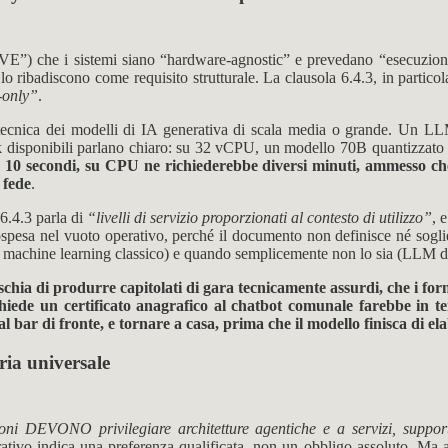
E”) che i sistemi siano “hardware-agnostic” e prevedano “esecuzione su
a lo ribadiscono come requisito strutturale. La clausola 6.4.3, in partic
U-only”
.
à tecnica dei modelli di IA generativa di scala media o grande. Un L
 disponibili parlano chiaro: su 32 vCPU, un modello 70B quantizzato a
e 10 secondi, su CPU ne richiederebbe diversi minuti, ammesso ch
 fede
.
 6.4.3 parla di
“livelli di servizio proporzionati al contesto di utilizzo”
, 
sospesa nel vuoto operativo, perché il documento non definisce né soglie 
i di machine learning classico) e quando semplicemente non lo sia (LLM 
hia di produrre capitolati di gara tecnicamente assurdi, che i forn
ede un certificato anagrafico al chatbot comunale farebbe in te
l bar di fronte, e tornare a casa, prima che il modello finisca di ela
ria universale
ni DEVONO privilegiare architetture agentiche e a servizi, support
trativo indica una preferenza qualificata, non un obbligo assoluto.