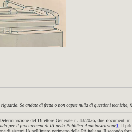
riguarda. Se andate di fretta o non capite nulla di questioni tecniche, fat
n Determinazione del Direttore Generale n. 43/2026, due documenti in
ida per il procurement di IA nella Pubblica Amministrazione
1
. Il pr
ione di sistemi IA nell’intero perimetro della PA italiana. Il secondo fo