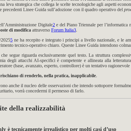
na leva strategica che collega le scelte tecnologiche agli aspetti econo
le precedenti Linee Guida sull’adozione con il quadro operativo del
pro
ell’Amministrazione Digitale
2
e del Piano Triennale per l’informatica
oste di modifica
attraverso
Forum Italia
3
.
2/2025
5
ne ha recepito e integrato i principi a livello nazionale, e le 
iferimento tecnico-operativo chiaro. Queste Linee Guida intendono colma
che segue riguarda esclusivamente quel testo. La struttura complessiva
omia degli attacchi AI-specifici è competente e allineata alla letterat
eratore (base, avanzato, esperto, controllore) è un tentativo ragionevole di
 rischiano di renderlo, nella pratica, inapplicabile
.
cono anche il nucleo delle osservazioni che intendo sottoporre formalmen
uritario, vorrà concedermi il permesso di farlo.
ite della realizzabilità
y è tecnicamente irrealistico per molti casi d’uso