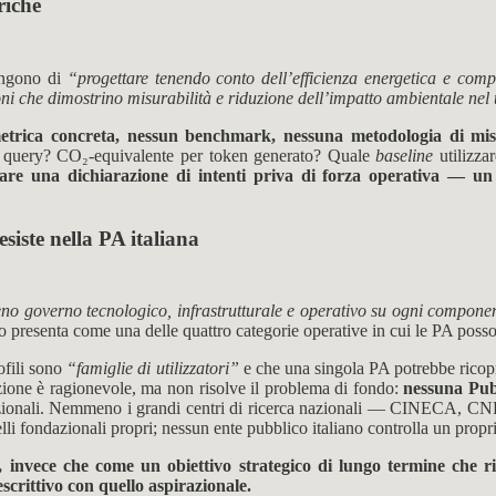
riche
pongono di
“progettare tenendo conto dell’efficienza energetica e com
 che dimostrino misurabilità e riduzione dell’impatto ambientale nel
etrica concreta, nessun benchmark, nessuna metodologia di mi
er query? CO₂-equivalente per token generato? Quale
baseline
utilizza
restare una dichiarazione di intenti priva di forza operativa —
siste nella PA italiana
no governo tecnologico, infrastrutturale e operativo su ogni compone
o presenta come una delle quattro categorie operative in cui le PA posson
ofili sono
“famiglie di utilizzatori”
e che una singola PA potrebbe ricopri
sazione è ragionevole, ma non risolve il problema di fondo:
nessuna Pubb
dazionali. Nemmeno i grandi centri di ricerca nazionali — CINECA, CNR
i fondazionali propri; nessun ente pubblico italiano controlla un propr
invece che come un obiettivo strategico di lungo termine che rich
escrittivo con quello aspirazionale.