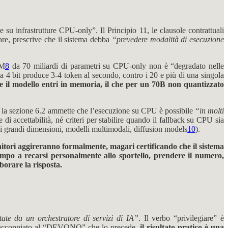
 infrastrutture CPU-only”. Il Principio 11, le clausole contrattuali
olare, prescrive che il sistema debba
“prevedere modalità di esecuzione
LM
8
da 70 miliardi di parametri su CPU-only non è “degradato nelle
 4 bit produce 3-4 token al secondo, contro i 20 e più di una singola
e il modello entri in memoria, il che per un 70B non quantizzato
e la sezione 6.2 ammette che l’esecuzione su CPU è possibile
“in molti
di accettabilità, né criteri per stabilire quando il fallback su CPU sia
di grandi dimensioni, modelli multimodali, diffusion models
10
).
itori aggireranno formalmente, magari certificando che il sistema
mpo a recarsi personalmente allo sportello, prendere il numero,
borare la risposta.
ate da un orchestratore di servizi di IA”
. Il verbo “privilegiare” è
 Ma accoppiato al “DEVONO” che lo precede,
il risultato pratico è una