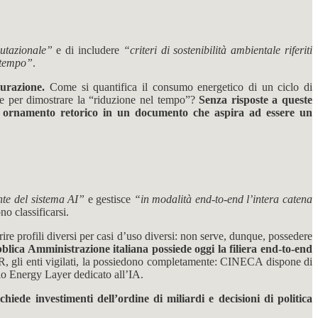
putazionale”
e di includere
“criteri di sostenibilità ambientale riferiti
 tempo”
.
surazione.
Come si quantifica il consumo energetico di un ciclo di
re per dimostrare la “riduzione nel tempo”?
Senza risposte a queste
 un ornamento retorico in un documento che aspira ad essere un
nte del sistema AI”
e gestisce
“in modalità end-to-end l’intera catena
o classificarsi.
re profili diversi per casi d’uso diversi: non serve, dunque, possedere
lica Amministrazione italiana possiede oggi la filiera end-to-end
, gli enti vigilati, la possiedono completamente: CINECA dispone di
io Energy Layer dedicato all’IA.
iede investimenti dell’ordine di miliardi e decisioni di politica