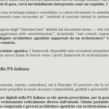
ati di gara, verrà inevitabilmente interpretato come un requisito.
E 
on una tecnologia matura e consolidata. Lo stesso documento lo ammett
utonomi) come circoscritto ad
“ambienti di esercizio limitati in ambient
ategoria degli “Operatori base” definita dal documento stesso — enti ch
aggioranza delle amministrazioni”
, includendo
“enti centrali, regiona
legiare architetture agentiche supportate da un orchestratore” è s
o enuncia.
trazione agentica.
I framework disponibili sono ecosistemi proprietari
 una nuova forma di
lock-in
verso i pochi framework di orchestrazione 
ella PA italiana
avanzato, esperto, controllore), ma il Principio 19 prescrive che lo s
e progettati in modo da essere comprensibili, gestibili e governabili
ze digitali nella PA italiana sa che questa prescrizione, per la gr
 reclutamento radicalmente diverso dall’attuale. Stiamo parlando 
rno comprenda e governi architetture agentiche con orchestrazione 