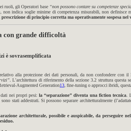
i ruoli, gli Operatori base
“non possono contare su competenze specia
ore, non indica soglie minime di competenza misurabili, non definisce m
 prescrizione di principio corretta ma operativamente sospesa nel 
ma con grande difficoltà
izi è sovrasemplificata
 relativo alla protezione dei dati personali, da non confondere con i
rvizi”
. L’architettura di riferimento della sezione 3.2 struttura questa
u Retrieval-Augmented Generation
13
, fine-tuning o approcci ibridi, ques
dati nei propri pesi:
la “separazione” diventa una fiction tecnica
. 
i sono stati addestrati. Si possono separare architetturalmente (l’adatt
azione architetturale, possibile e auspicabile, da perseguire nell
residuo.