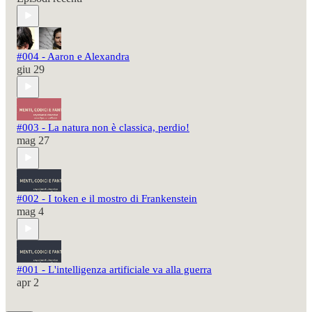
#004 - Aaron e Alexandra
giu 29
#003 - La natura non è classica, perdio!
mag 27
#002 - I token e il mostro di Frankenstein
mag 4
#001 - L'intelligenza artificiale va alla guerra
apr 2