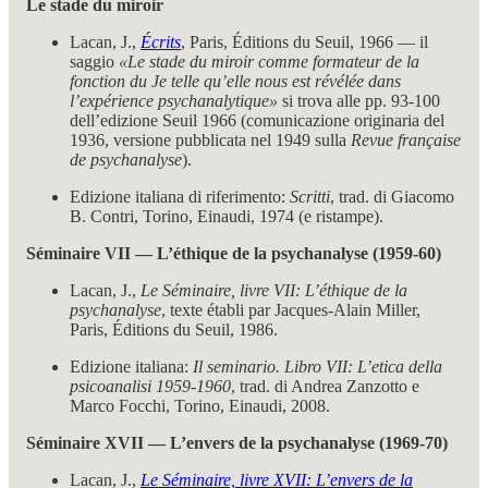
Le stade du miroir
Lacan, J.,
Écrits
, Paris, Éditions du Seuil, 1966 — il
saggio
«Le stade du miroir comme formateur de la
fonction du Je telle qu’elle nous est révélée dans
l’expérience psychanalytique»
si trova alle pp. 93-100
dell’edizione Seuil 1966 (comunicazione originaria del
1936, versione pubblicata nel 1949 sulla
Revue française
de psychanalyse
).
Edizione italiana di riferimento:
Scritti
, trad. di Giacomo
B. Contri, Torino, Einaudi, 1974 (e ristampe).
Séminaire VII — L’éthique de la psychanalyse (1959-60)
Lacan, J.,
Le Séminaire, livre VII: L’éthique de la
psychanalyse
, texte établi par Jacques-Alain Miller,
Paris, Éditions du Seuil, 1986.
Edizione italiana:
Il seminario. Libro VII: L’etica della
psicoanalisi 1959-1960
, trad. di Andrea Zanzotto e
Marco Focchi, Torino, Einaudi, 2008.
Séminaire XVII — L’envers de la psychanalyse (1969-70)
Lacan, J.,
Le Séminaire, livre XVII: L’envers de la