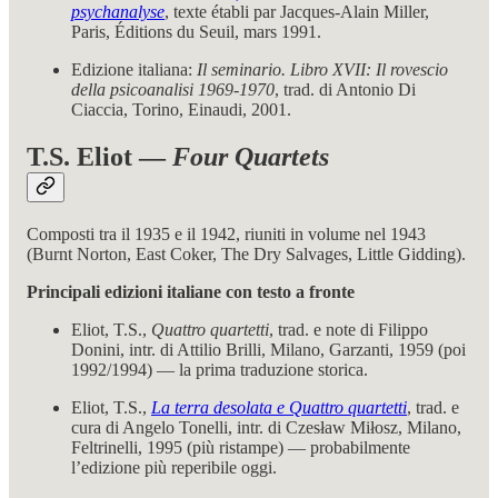
psychanalyse
, texte établi par Jacques-Alain Miller,
Paris, Éditions du Seuil, mars 1991.
Edizione italiana:
Il seminario. Libro XVII: Il rovescio
della psicoanalisi 1969-1970
, trad. di Antonio Di
Ciaccia, Torino, Einaudi, 2001.
T.S. Eliot —
Four Quartets
Composti tra il 1935 e il 1942, riuniti in volume nel 1943
(Burnt Norton, East Coker, The Dry Salvages, Little Gidding).
Principali edizioni italiane con testo a fronte
Eliot, T.S.,
Quattro quartetti
, trad. e note di Filippo
Donini, intr. di Attilio Brilli, Milano, Garzanti, 1959 (poi
1992/1994) — la prima traduzione storica.
Eliot, T.S.,
La terra desolata e Quattro quartetti
, trad. e
cura di Angelo Tonelli, intr. di Czesław Miłosz, Milano,
Feltrinelli, 1995 (più ristampe) — probabilmente
l’edizione più reperibile oggi.