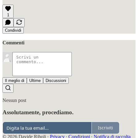
1
Condividi
Commenti
Il meglio di
Ultime
Discussioni
Nessun post
Assolutamente, procediamo.
Iscriviti
© 2026 Davide Riboli
·
Privacy
∙
Condizioni
∙
Notifica di raccolta