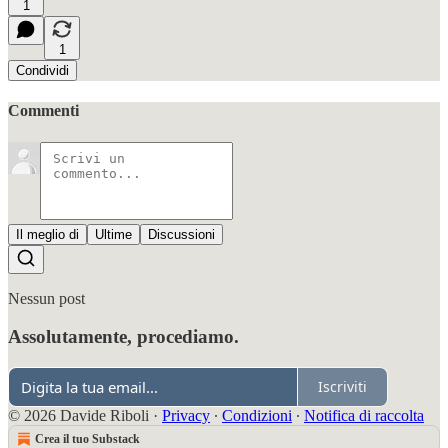
1
1
Condividi
Commenti
Il meglio di
Ultime
Discussioni
Nessun post
Assolutamente, procediamo.
Iscriviti
© 2026 Davide Riboli
·
Privacy
∙
Condizioni
∙
Notifica di raccolta
Crea il tuo Substack