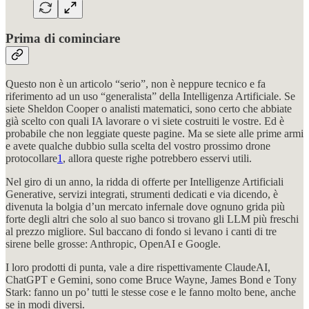
Prima di cominciare
Questo non è un articolo “serio”, non è neppure tecnico e fa
riferimento ad un uso “generalista” della Intelligenza Artificiale. Se
siete Sheldon Cooper o analisti matematici, sono certo che abbiate
già scelto con quali IA lavorare o vi siete costruiti le vostre. Ed è
probabile che non leggiate queste pagine. Ma se siete alle prime armi
e avete qualche dubbio sulla scelta del vostro prossimo drone
protocollare
1
, allora queste righe potrebbero esservi utili.
Nel giro di un anno, la ridda di offerte per Intelligenze Artificiali
Generative, servizi integrati, strumenti dedicati e via dicendo, è
divenuta la bolgia d’un mercato infernale dove ognuno grida più
forte degli altri che solo al suo banco si trovano gli LLM più freschi
al prezzo migliore. Sul baccano di fondo si levano i canti di tre
sirene belle grosse: Anthropic, OpenAI e Google.
I loro prodotti di punta, vale a dire rispettivamente ClaudeAI,
ChatGPT e Gemini, sono come Bruce Wayne, James Bond e Tony
Stark: fanno un po’ tutti le stesse cose e le fanno molto bene, anche
se in modi diversi.