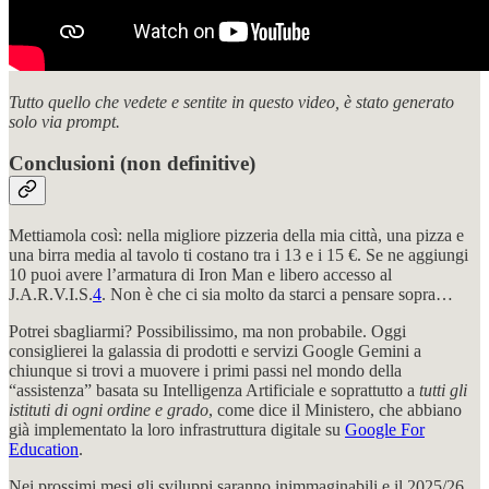
Tutto quello che vedete e sentite in questo video, è stato generato
solo via prompt.
Conclusioni (non definitive)
Mettiamola così: nella migliore pizzeria della mia città, una pizza e
una birra media al tavolo ti costano tra i 13 e i 15 €. Se ne aggiungi
10 puoi avere l’armatura di Iron Man e libero accesso al
J.A.R.V.I.S.
4
. Non è che ci sia molto da starci a pensare sopra…
Potrei sbagliarmi? Possibilissimo, ma non probabile. Oggi
consiglierei la galassia di prodotti e servizi Google Gemini a
chiunque si trovi a muovere i primi passi nel mondo della
“assistenza” basata su Intelligenza Artificiale e soprattutto a
tutti gli
istituti di ogni ordine e grado
, come dice il Ministero, che abbiano
già implementato la loro infrastruttura digitale su
Google For
Education
.
Nei prossimi mesi gli sviluppi saranno inimmaginabili e il 2025/26