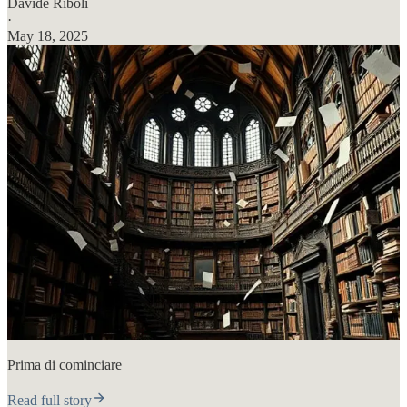
Davide Riboli
·
May 18, 2025
Prima di cominciare
Read full story