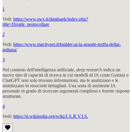
1
Vedi:
https://www.swx.it/databank/index.php?
title=Droide_protocollare
2
Vedi:
https://www.macitynet.it/builder-ai-la-grande-truffa-dellai-
indiana/
3
Nel contesto dell'intelligenza artificiale,
deep research
indica un
nuovo tipo di capacità di ricerca in cui modelli di IA come Gemini o
ChatGPT non solo trovano informazioni, ma le analizzano e le
sintetizzano in resoconti dettagliati. Una sorta di assistente IA
personale in grado di ricercare argomenti complessi e fornire risposte
strutturate.
4
Vedi:
https://it.wikipedia.org/wiki/J.A.R.V.I.S.