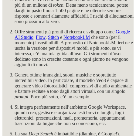
più di un milione di
token.
Detta meno tecnicamente, potete
dargli in pasto fino a 1.500 pagine e ne otterrete sempre
risposte e sommari altamente affidabili. I rischi di allucinazioni
sono prossimi allo zero.
Offre strumenti già pronti di ricerca e sviluppo come
Google
AI Studio
,
Flow
,
Stitch
e
NotebookLM
che sono (per il
momento) insostituibili. A proposito di NotebookLM, ieri ne è
uscita la versione per dispositivi mobili e più sotto, se vi
interessa, c’è una mia guida all’uso. Gli strumenti d’uso
dedicato sono in crescita costante e ogni giorno ne vengono
aggiunti di nuovi.
Genera ottime immagini, suoni, musiche e soprattutto
incredibili video. In particolare, il modello Veo3 è capace di
generare video fotorealistici, comprensivi di audio ambientale
e battute recitate a tono dagli attori virtuali, con un singolo
prompt
. Poco più sotto, c’è un esempio.
Si integra perfettamente nell’ambiente Google Workspace,
quindi crea, gestisce e organizza testi brevi e lunghi, fogli
elettronici, presentazioni, mail, promemoria, appuntamenti,
trascrizioni da lingue che non si conoscono, etc.
La sua
Deep Search
è imbattibile (diamine, è Google!).