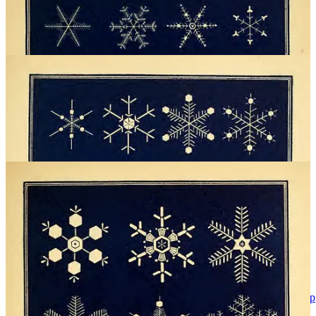
1
https://archive.org/details/snowflakeschapte00warr/page/26/mode/2up