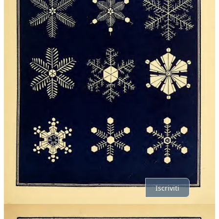
Condividi
Commenti
Il meglio di
Ultime
Discussioni
Nessun post
Assolutamente, procediamo.
Iscriviti
© 2026 Davide Riboli
·
Privacy
∙
Condizioni
∙
Notifica di raccolta
Crea il tuo Substack