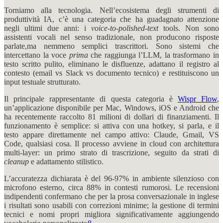
Torniamo alla tecnologia. Nell’ecosistema degli strumenti di
produttività IA, c’è una categoria che ha guadagnato attenzione
negli ultimi due anni: i
voice-to-polished-text
tools. Non sono
assistenti vocali nel senso tradizionale, non producono risposte
parlate,ma nemmeno semplici trascrittori. Sono sistemi che
intercettano la voce
prima
che raggiunga l’LLM, la trasformano in
testo scritto pulito, eliminano le disfluenze, adattano il registro al
contesto (email vs Slack vs documento tecnico) e restituiscono un
input testuale strutturato.
Il principale rappresentante di questa categoria è
Wispr Flow
,
un’applicazione disponibile per Mac, Windows, iOS e Android che
ha recentemente raccolto 81 milioni di dollari di finanziamenti. Il
funzionamento è semplice: si attiva con una hotkey, si parla, e il
testo appare direttamente nel campo attivo: Claude, Gmail, VS
Code, qualsiasi cosa. Il processo avviene in cloud con architettura
multi-layer: un primo strato di trascrizione, seguito da strati di
cleanup
e adattamento stilistico.
L’accuratezza dichiarata è del 96-97% in ambiente silenzioso con
microfono esterno, circa 88% in contesti rumorosi. Le recensioni
indipendenti confermano che per la prosa conversazionale in inglese
i risultati sono usabili con correzioni minime; la gestione di termini
tecnici e nomi propri migliora significativamente aggiungendo