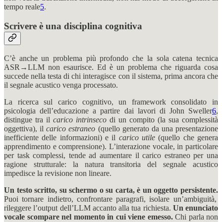
tempo reale
5
.
Scrivere è una disciplina cognitiva
C’è anche un problema più profondo che la sola catena tecnica
ASR→LLM non esaurisce. Ed è un problema che riguarda cosa
succede nella testa di chi interagisce con il sistema, prima ancora che
il segnale acustico venga processato.
La ricerca sul carico cognitivo, un framework consolidato in
psicologia dell’educazione a partire dai lavori di John Sweller
6
,
distingue tra il
carico intrinseco
di un compito (la sua complessità
oggettiva), il
carico estraneo
(quello generato da una presentazione
inefficiente delle informazioni) e il
carico utile
(quello che genera
apprendimento e comprensione). L’interazione vocale, in particolare
per task complessi, tende ad aumentare il carico estraneo per una
ragione strutturale: la natura transitoria del segnale acustico
impedisce la revisione non lineare.
Un testo scritto, su schermo o su carta, è un oggetto persistente.
Puoi tornare indietro, confrontare paragrafi, isolare un’ambiguità,
rileggere l’output dell’LLM accanto alla tua richiesta.
Un enunciato
vocale scompare nel momento in cui viene emesso.
Chi parla non