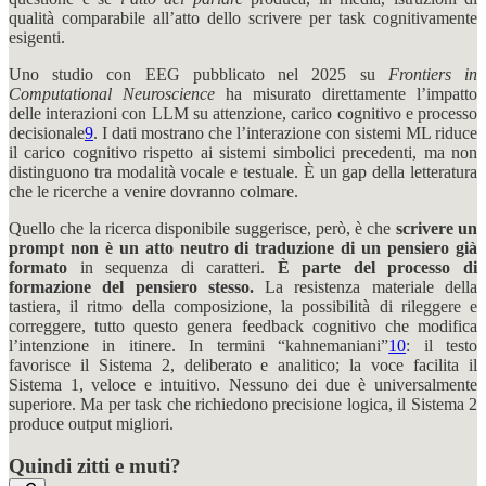
qualità comparabile all’atto dello scrivere per task cognitivamente
esigenti.
Uno studio con EEG pubblicato nel 2025 su
Frontiers in
Computational Neuroscience
ha misurato direttamente l’impatto
delle interazioni con LLM su attenzione, carico cognitivo e processo
decisionale
9
. I dati mostrano che l’interazione con sistemi ML riduce
il carico cognitivo rispetto ai sistemi simbolici precedenti, ma non
distinguono tra modalità vocale e testuale. È un gap della letteratura
che le ricerche a venire dovranno colmare.
Quello che la ricerca disponibile suggerisce, però, è che
scrivere un
prompt non è un atto neutro di traduzione di un pensiero già
formato
in sequenza di caratteri.
È parte del processo di
formazione del pensiero stesso.
La resistenza materiale della
tastiera, il ritmo della composizione, la possibilità di rileggere e
correggere, tutto questo genera feedback cognitivo che modifica
l’intenzione in itinere. In termini “kahnemaniani”
10
: il testo
favorisce il Sistema 2, deliberato e analitico; la voce facilita il
Sistema 1, veloce e intuitivo. Nessuno dei due è universalmente
superiore. Ma per task che richiedono precisione logica, il Sistema 2
produce output migliori.
Quindi zitti e muti?