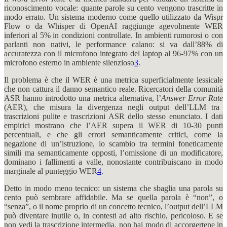
riconoscimento vocale: quante parole su cento vengono trascritte in
modo errato. Un sistema moderno come quello utilizzato da Wispr
Flow o da Whisper di OpenAI raggiunge agevolmente WER
inferiori al 5% in condizioni controllate. In ambienti rumorosi o con
parlanti non nativi, le performance calano: si va dall’88% di
accuratezza con il microfono integrato del laptop al 96-97% con un
microfono esterno in ambiente silenzioso
3
.
Il problema è che il WER è una metrica superficialmente lessicale
che non cattura il danno semantico reale. Ricercatori della comunità
ASR hanno introdotto una metrica alternativa, l’
Answer Error Rate
(AER), che misura la divergenza negli output dell’LLM tra
trascrizioni pulite e trascrizioni ASR dello stesso enunciato. I dati
empirici mostrano che l’AER supera il WER di 10-30 punti
percentuali, e che gli errori semanticamente critici, come la
negazione di un’istruzione, lo scambio tra termini foneticamente
simili ma semanticamente opposti, l’omissione di un modificatore,
dominano i fallimenti a valle, nonostante contribuiscano in modo
marginale al punteggio WER
4
.
Detto in modo meno tecnico: un sistema che sbaglia una parola su
cento può sembrare affidabile. Ma se quella parola è “non”, o
“senza”, o il nome proprio di un concetto tecnico, l’output dell’LLM
può diventare inutile o, in contesti ad alto rischio, pericoloso. E se
non vedi la trascrizione intermedia, non hai modo di accorgertene in