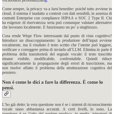
vocabolario personalizzato
8
.
Come sempre, la privacy va a farsi benedire: poiché tutto avviene in
cloud, il sistema è inadatto a contesti con dati sensibili, in assenza di
contratti Enterprise con compliance HIPAA o SOC 2 Type II. Chi
ha esigenze di riservatezza seria può comunque valutare alternative
che lavorano localmente. E funzionano un po’ a singhiozzo.
Cosa rende Wispr Flow interessante dal punto di vista cognitivo?
Introduce un disaccoppiamento: la
produzione
dell’input avviene
vocalmente, ma il
risultato
è testo scritto che l’utente può leggere,
verificare e correggere prima di inviarlo all’LLM. Elimina in parte il
problema della transitorietà del segnale vocale: il testo trascritto
rimane visibile, modificabile, confrontabile. Quindi riduce
significativamente la propagazione degli errori di trascrizione, ma
non risolve affatto il problema della strutturazione cognitiva del
pensiero.
Non è come lo dici a fare la differenza. È come lo
pensi.
L’ho già detto: la vera questione non è se i sistemi di riconoscimento
vocale siano abbastanza accurati. A certi livelli, lo sono. La
questione è se
l’atto del parlare
produca, in media, istruzioni di