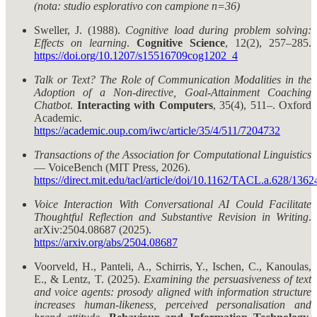
(nota: studio esplorativo con campione n=36)
Sweller, J. (1988).
Cognitive load during problem solving:
Effects on learning
.
Cognitive Science
, 12(2), 257–285.
https://doi.org/10.1207/s15516709cog1202_4
Talk or Text? The Role of Communication Modalities in the
Adoption of a Non-directive, Goal-Attainment Coaching
Chatbot
.
Interacting with Computers
, 35(4), 511–. Oxford
Academic.
https://academic.oup.com/iwc/article/35/4/511/7204732
Transactions of the Association for Computational Linguistics
— VoiceBench (MIT Press, 2026).
https://direct.mit.edu/tacl/article/doi/10.1162/TACL.a.628/1362
Voice Interaction With Conversational AI Could Facilitate
Thoughtful Reflection and Substantive Revision in Writing
.
arXiv:2504.08687 (2025).
https://arxiv.org/abs/2504.08687
Voorveld, H., Panteli, A., Schirris, Y., Ischen, C., Kanoulas,
E., & Lentz, T. (2025).
Examining the persuasiveness of text
and voice agents: prosody aligned with information structure
increases human-likeness, perceived personalisation and