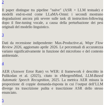
2
Il paper distingue tra pipeline "naïve" (ASR + LLM testuale) e
modelli end-to-end come LLaMA-Omni: i secondi mostrano
degradazioni ancora più severe sulle task di instruction-following
dopo il fine-tuning vocale, a causa della perturbazione dei pesi
originali del modello linguistico.
3
Dati da recensione indipendente: Max-Productive.ai,
Wispr Flow
Review 2026
, aggiornato aprile 2026. Le percentuali di accuratezza
variano significativamente in funzione del microfono e del contesto
ambientale.
4
AER (Answer Error Rate) vs WER: il framework è descritto in
Pulikodan et al. (2025), citato in eMergentMind,
LLM-Based
Automatic Speech Recognition
, 2025. La metrica AER misura la
proporzione di coppie domanda-risposta in cui l’output dell’LLM
diverge tra trascrizione pulita e trascrizione ASR dello stesso
enunciato.
5