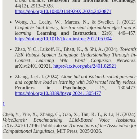
brand attitude
.
Behaviour and Information Technology
,
44(12), 2913–2928.
https://doi.org/10.1080/0144929X.2024.2420871
Wong, A., Leahy, W., Marcus, N., & Sweller, J. (2012).
Cognitive load theory, the transient information effect and e-
learning
.
Learning and Instruction
, 22(6), 449–457.
https://doi.org/10.1016/j.learninstruc.2012.05.004
Zhao, Y. C., Lukoff, K., Bhatt, K., & Shi, A. (2024).
Towards
ASR Robust Spoken Language Understanding Through In-
Context Learning With Word Confusion Networks
.
arXiv:2401.02921.
https://arxiv.org/abs/2401.02921
Zhang, J. et al. (2024).
Alone but not isolated: social presence
and cognitive load in learning with 360 virtual reality videos
.
Frontiers in Psychology
, 15, 1305477.
https://doi.org/10.3389/fpsyg.2024.1305477
1
Chen, Y., Yue, X., Zhang, C., Gao, X., Tan, R. T., & Li, H. (2024).
VoiceBench: Benchmarking LLM-Based Voice Assistants
.
arXiv:2410.17196. Pubblicato su
Transactions of the Association for
Computational Linguistics
, MIT Press, 2025/2026.