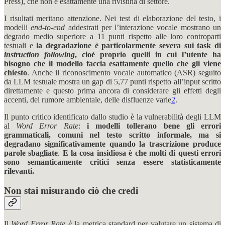
Press), che non è esattamente una rivistina di settore.
I risultati meritano attenzione. Nei test di elaborazione del testo, i
modelli
end-to-end
addestrati per l’interazione vocale mostrano un
degrado medio superiore a 11 punti rispetto alle loro controparti
testuali e
la degradazione è particolarmente severa sui task di
instruction following
, cioè proprio quelli in cui l’utente ha
bisogno che il modello faccia esattamente quello che gli viene
chiesto
. Anche il riconoscimento vocale automatico (ASR) seguito
da LLM testuale mostra un gap di 5,77 punti rispetto all’input scritto
direttamente e questo prima ancora di considerare gli effetti degli
accenti, del rumore ambientale, delle disfluenze varie
2
.
Il punto critico identificato dallo studio è la vulnerabilità degli LLM
al
Word Error Rate
:
i modelli tollerano bene gli errori
grammaticali, comuni nel testo scritto informale, ma si
degradano significativamente quando la trascrizione produce
parole sbagliate
.
E la cosa insidiosa è che molti di questi errori
sono semanticamente critici senza essere statisticamente
rilevanti.
Non stai misurando ciò che credi
Il
Word Error Rate è
la metrica standard per valutare un sistema di