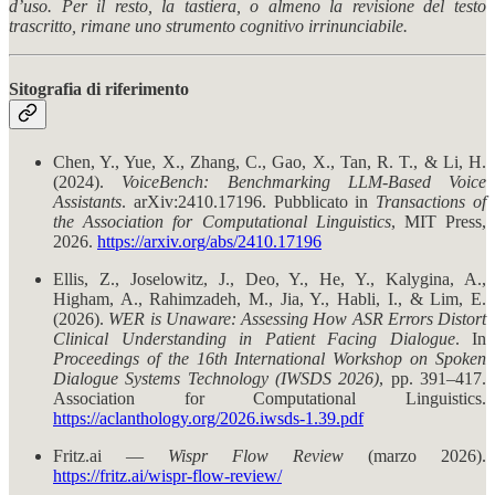
d’uso. Per il resto, la tastiera, o almeno la revisione del testo
trascritto, rimane uno strumento cognitivo irrinunciabile.
Sitografia di riferimento
Chen, Y., Yue, X., Zhang, C., Gao, X., Tan, R. T., & Li, H.
(2024).
VoiceBench: Benchmarking LLM-Based Voice
Assistants
. arXiv:2410.17196. Pubblicato in
Transactions of
the Association for Computational Linguistics
, MIT Press,
2026.
https://arxiv.org/abs/2410.17196
Ellis, Z., Joselowitz, J., Deo, Y., He, Y., Kalygina, A.,
Higham, A., Rahimzadeh, M., Jia, Y., Habli, I., & Lim, E.
(2026).
WER is Unaware: Assessing How ASR Errors Distort
Clinical Understanding in Patient Facing Dialogue
. In
Proceedings of the 16th International Workshop on Spoken
Dialogue Systems Technology (IWSDS 2026)
, pp. 391–417.
Association for Computational Linguistics.
https://aclanthology.org/2026.iwsds-1.39.pdf
Fritz.ai —
Wispr Flow Review
(marzo 2026).
https://fritz.ai/wispr-flow-review/