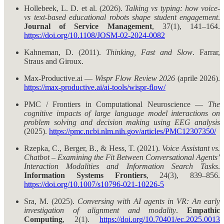
Hollebeek, L. D. et al. (2026).
Talking vs typing: how voice-
vs text-based educational robots shape student engagement
.
Journal of Service Management
, 37(1), 141–164.
https://doi.org/10.1108/JOSM-02-2024-0082
Kahneman, D. (2011).
Thinking, Fast and Slow
. Farrar,
Straus and Giroux.
Max-Productive.ai —
Wispr Flow Review 2026
(aprile 2026).
https://max-productive.ai/ai-tools/wispr-flow/
PMC / Frontiers in Computational Neuroscience —
The
cognitive impacts of large language model interactions on
problem solving and decision making using EEG analysis
(2025).
https://pmc.ncbi.nlm.nih.gov/articles/PMC12307350/
Rzepka, C., Berger, B., & Hess, T. (2021).
Voice Assistant vs.
Chatbot – Examining the Fit Between Conversational Agents’
Interaction Modalities and Information Search Tasks
.
Information Systems Frontiers
, 24(3), 839–856.
https://doi.org/10.1007/s10796-021-10226-5
Sra, M. (2025).
Conversing with AI agents in VR: An early
investigation of alignment and modality
.
Empathic
Computing
, 2(1).
https://doi.org/10.70401/ec.2025.0013