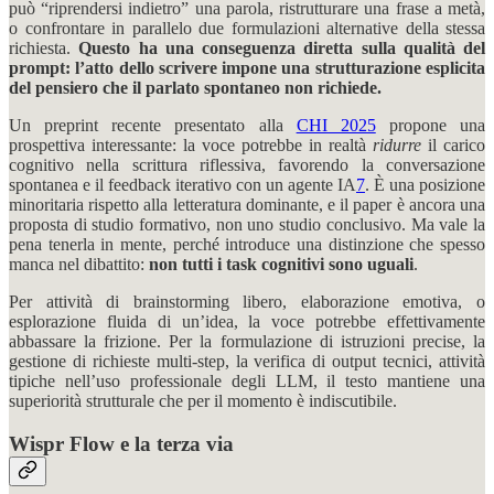
può “riprendersi indietro” una parola, ristrutturare una frase a metà,
o confrontare in parallelo due formulazioni alternative della stessa
richiesta.
Questo ha una conseguenza diretta sulla qualità del
prompt: l’atto dello scrivere impone una strutturazione esplicita
del pensiero che il parlato spontaneo non richiede.
Un preprint recente presentato alla
CHI 2025
propone una
prospettiva interessante: la voce potrebbe in realtà
ridurre
il carico
cognitivo nella scrittura riflessiva, favorendo la conversazione
spontanea e il feedback iterativo con un agente IA
7
. È una posizione
minoritaria rispetto alla letteratura dominante, e il paper è ancora una
proposta di studio formativo, non uno studio conclusivo. Ma vale la
pena tenerla in mente, perché introduce una distinzione che spesso
manca nel dibattito:
non tutti i task cognitivi sono uguali
.
Per attività di brainstorming libero, elaborazione emotiva, o
esplorazione fluida di un’idea, la voce potrebbe effettivamente
abbassare la frizione. Per la formulazione di istruzioni precise, la
gestione di richieste multi-step, la verifica di output tecnici, attività
tipiche nell’uso professionale degli LLM, il testo mantiene una
superiorità strutturale che per il momento è indiscutibile.
Wispr Flow e la terza via