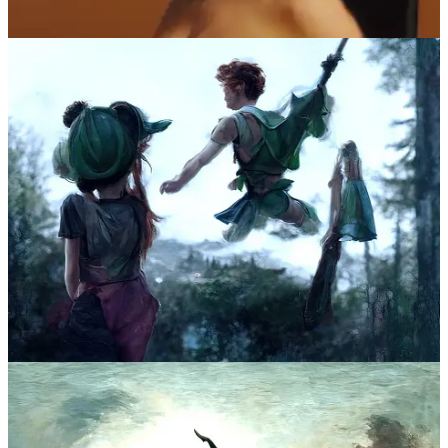
Dick” e “Neuromante”.
Condividi
Commenti
Il meglio di
Ultime
Discussioni