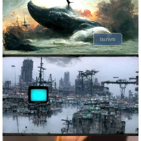
Nessun post
Assolutamente, procediamo.
Iscriviti
© 2026 Davide Riboli
·
Privacy
∙
Condizioni
∙
Notifica di raccolta
Crea il tuo Substack
Scarica l'app
Substack
è la casa della grande cultura