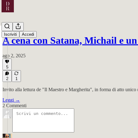
Iscriviti
Accedi
A cena con Satana, Michail e un
ago 2, 2025
5
2
1
Invito alla lettura de "Il Maestro e Margherita", in forma di atto unico
Leggi →
2 Commenti