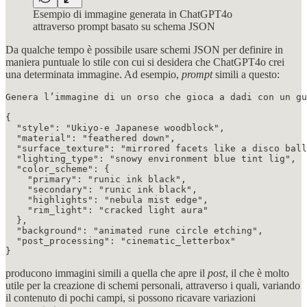
Esempio di immagine generata in ChatGPT4o
attraverso prompt basato su schema JSON
Da qualche tempo è possibile usare schemi JSON per definire in
maniera puntuale lo stile con cui si desidera che ChatGPT4o crei
una determinata immagine. Ad esempio,
prompt
simili a questo:
Genera l’immagine di un orso che gioca a dadi con un gu
{

  "style": "Ukiyo-e Japanese woodblock",

  "material": "feathered down",

  "surface_texture": "mirrored facets like a disco ball
  "lighting_type": "snowy environment blue tint lig",

  "color_scheme": {

    "primary": "runic ink black",

    "secondary": "runic ink black",

    "highlights": "nebula mist edge",

    "rim_light": "cracked light aura"

  },

  "background": "animated rune circle etching",

  "post_processing": "cinematic_letterbox"

producono immagini simili a quella che apre il
post
, il che è molto
utile per la creazione di schemi personali, attraverso i quali, variando
il contenuto di pochi campi, si possono ricavare variazioni