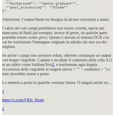
  ""background"": ""matte gradient"",

  ""post_processing"": ""bloom""

}"
Attenzione: l’
output
finale ha bisogno di alcune correzioni a mano.
I valori dei vari campi potrebbero non essere corretti, specie per
mancanza di finali (ad esempio, invece di
green
, da qualche parte
potrebbe essere scritto
gree
). Questo è dovuto al sistema OCR con
cui ho trasformato l'immagine originale in tabella che non era dei
migliori.
Se anche i campi non avessero refusi, otterrete comunque un
output
con troppe virgolette. Copiate e incollate il contenuto della cella A21
in un
editor
come SublimeText
2
, e trasformate ogni doppia
occorrenza della virgolette in singola (trova = "" + sostituisci = ") e
tutto dovrebbe essere a posto.
Lo metterò a posto in qualche versione futura. O magari anche no…
1
https://x.com/VRIs_Hugh
2