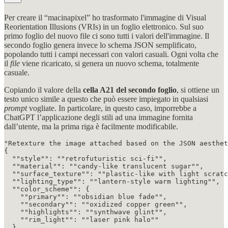
Per creare il “macinapixel” ho trasformato l'immagine di Visual
Reorientation Illusions (VRIs) in un foglio elettronico. Sul suo
primo foglio del nuovo file ci sono tutti i valori dell'immagine. Il
secondo foglio genera invece lo schema JSON semplificato,
popolando tutti i campi necessari con valori casuali. Ogni volta che
il
file
viene ricaricato, si genera un nuovo schema, totalmente
casuale.
Copiando il valore della
cella A21 del secondo foglio
, si ottiene un
testo unico simile a questo che può essere impiegato in qualsiasi
prompt
vogliate. In particolare, in questo caso, imporrebbe a
ChatGPT l’applicazione degli stili ad una immagine fornita
dall’utente, ma la prima riga è facilmente modificabile.
"Retexture the image attached based on the JSON aesthet
{

  ""style"": ""retrofuturistic sci-fi"",

  ""material"": ""candy-like translucent sugar"",

  ""surface_texture"": ""plastic-like with light scratc
  ""lighting_type"": ""lantern-style warm lighting"",

  ""color_scheme"": {

    ""primary"": ""obsidian blue fade"",

    ""secondary"": ""oxidized copper green"",

    ""highlights"": ""synthwave glint"",

    ""rim_light"": ""laser pink halo""

  },
