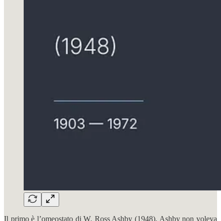
Il primo è l’omeostato di W. Ross Ashby (1948). Ashby non voleva