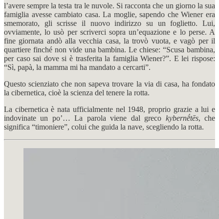
l’avere sempre la testa tra le nuvole. Si racconta che un giorno la sua
famiglia avesse cambiato casa. La moglie, sapendo che Wiener era
smemorato, gli scrisse il nuovo indirizzo su un foglietto. Lui,
ovviamente, lo usò per scriverci sopra un’equazione e lo perse. A
fine giornata andò alla vecchia casa, la trovò vuota, e vagò per il
quartiere finché non vide una bambina. Le chiese: “Scusa bambina,
per caso sai dove si è trasferita la famiglia Wiener?”. E lei rispose:
“Sì, papà, la mamma mi ha mandato a cercarti”.
Questo scienziato che non sapeva trovare la via di casa, ha fondato
la cibernetica, cioè la scienza del tenere la rotta.
La cibernetica è nata ufficialmente nel 1948, proprio grazie a lui e
indovinate un po’… La parola viene dal greco
kybernḗtēs
, che
significa “timoniere”, colui che guida la nave, scegliendo la rotta.