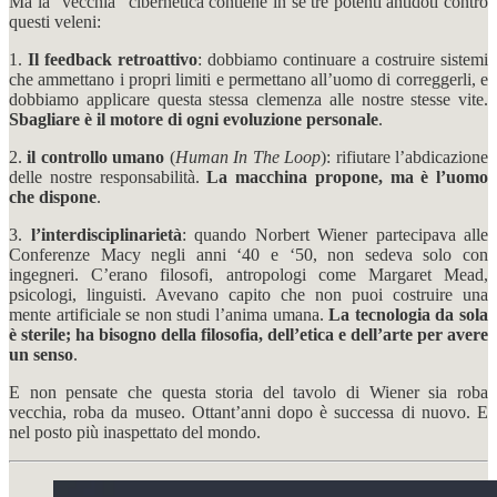
Ma la “vecchia” cibernetica contiene in sé tre potenti antidoti contro
questi veleni:
1.
Il feedback retroattivo
: dobbiamo continuare a costruire sistemi
che ammettano i propri limiti e permettano all’uomo di correggerli, e
dobbiamo applicare questa stessa clemenza alle nostre stesse vite.
Sbagliare è il motore di ogni evoluzione personale
.
2.
il controllo umano
(
Human In The Loop
): rifiutare l’abdicazione
delle nostre responsabilità.
La macchina propone, ma è l’uomo
che dispone
.
3.
l’interdisciplinarietà
: quando Norbert Wiener partecipava alle
Conferenze Macy negli anni ‘40 e ‘50, non sedeva solo con
ingegneri. C’erano filosofi, antropologi come Margaret Mead,
psicologi, linguisti. Avevano capito che non puoi costruire una
mente artificiale se non studi l’anima umana.
La tecnologia da sola
è sterile; ha bisogno della filosofia, dell’etica e dell’arte per avere
un senso
.
E non pensate che questa storia del tavolo di Wiener sia roba
vecchia, roba da museo. Ottant’anni dopo è successa di nuovo. E
nel posto più inaspettato del mondo.