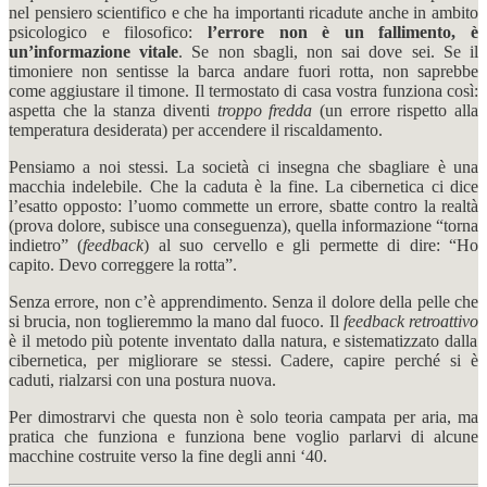
nel pensiero scientifico e che ha importanti ricadute anche in ambito
psicologico e filosofico:
l’errore non è un fallimento, è
un’informazione vitale
. Se non sbagli, non sai dove sei. Se il
timoniere non sentisse la barca andare fuori rotta, non saprebbe
come aggiustare il timone. Il termostato di casa vostra funziona così:
aspetta che la stanza diventi
troppo fredda
(un errore rispetto alla
temperatura desiderata) per accendere il riscaldamento.
Pensiamo a noi stessi. La società ci insegna che sbagliare è una
macchia indelebile. Che la caduta è la fine. La cibernetica ci dice
l’esatto opposto: l’uomo commette un errore, sbatte contro la realtà
(prova dolore, subisce una conseguenza), quella informazione “torna
indietro” (
feedback
) al suo cervello e gli permette di dire: “Ho
capito. Devo correggere la rotta”.
Senza errore, non c’è apprendimento. Senza il dolore della pelle che
si brucia, non toglieremmo la mano dal fuoco. Il
feedback retroattivo
è il metodo più potente inventato dalla natura, e sistematizzato dalla
cibernetica, per migliorare se stessi. Cadere, capire perché si è
caduti, rialzarsi con una postura nuova.
Per dimostrarvi che questa non è solo teoria campata per aria, ma
pratica che funziona e funziona bene voglio parlarvi di alcune
macchine costruite verso la fine degli anni ‘40.