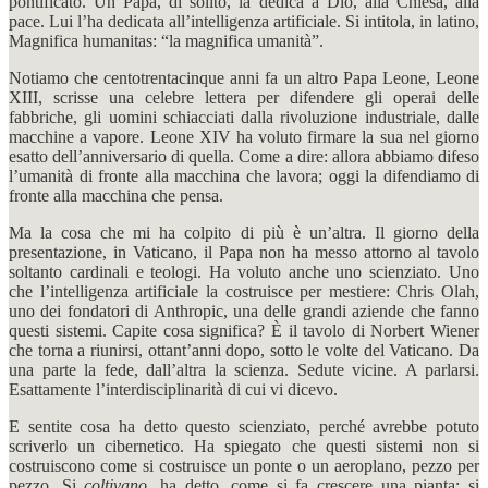
pontificato. Un Papa, di solito, la dedica a Dio, alla Chiesa, alla
pace. Lui l’ha dedicata all’intelligenza artificiale. Si intitola, in latino,
Magnifica humanitas: “la magnifica umanità”.
Notiamo che centotrentacinque anni fa un altro Papa Leone, Leone
XIII, scrisse una celebre lettera per difendere gli operai delle
fabbriche, gli uomini schiacciati dalla rivoluzione industriale, dalle
macchine a vapore. Leone XIV ha voluto firmare la sua nel giorno
esatto dell’anniversario di quella. Come a dire: allora abbiamo difeso
l’umanità di fronte alla macchina che lavora; oggi la difendiamo di
fronte alla macchina che pensa.
Ma la cosa che mi ha colpito di più è un’altra. Il giorno della
presentazione, in Vaticano, il Papa non ha messo attorno al tavolo
soltanto cardinali e teologi. Ha voluto anche uno scienziato. Uno
che l’intelligenza artificiale la costruisce per mestiere: Chris Olah,
uno dei fondatori di Anthropic, una delle grandi aziende che fanno
questi sistemi. Capite cosa significa? È il tavolo di Norbert Wiener
che torna a riunirsi, ottant’anni dopo, sotto le volte del Vaticano. Da
una parte la fede, dall’altra la scienza. Sedute vicine. A parlarsi.
Esattamente l’interdisciplinarità di cui vi dicevo.
E sentite cosa ha detto questo scienziato, perché avrebbe potuto
scriverlo un cibernetico. Ha spiegato che questi sistemi non si
costruiscono come si costruisce un ponte o un aeroplano, pezzo per
pezzo. Si
coltivano
, ha detto, come si fa crescere una pianta: si