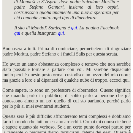
di MondoX a S’Aspru, dove padre Salvatore Morittu e
padre Stefano Gennari, insieme ai loro ospiti,
costruiscono quotidianamente una nuova speranza per
chi combatte contro ogni tipo di dipendenza.
Il sito di MondoX Sardegna è
qui
. La pagina Facebook
qui
e quella Instagram
qui
.
Buonasera a tutti. Prima di cominciare, permettetemi di ringraziare
padre Morittu, padre Stefano e i fratelli Salis per questa serata.
Ho avuto un anno abbastanza complesso e temevo che non sarebbe
stato possibile tornare a parlare con voi. Mi sarebbe dispiaciuto
molto perché questo posto ormai custodisce un pezzo del mio cuore,
ma grazie a loro e al dipanarsi di qualche nube di troppo, eccoci qui.
Come sapete, io sono un professore di cibernetica. Questo significa
che quando parlo in pubblico, di solito parlo a persone che già
conoscono almeno un po’ quello di cui sto parlando, perché parlo
per lo più ai miei sventurati studenti.
Questa sera è più difficile: affronteremo temi complessi e dobbiamo
farlo in modo che tutti ne escano arricchiti. Ormai mi conoscete bene
e sapete quanto sia verboso. Se a un certo punto dovessi partire per
la tangente o perdermi dietro tecnicismi, fatemi dei gesti Questa è