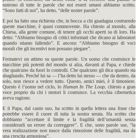
nutrono di tutte le parole che noi esseri umani abbiamo scritto.
“Sono fatti di noi”, ha detto, “delle nostre parole”.
E poi ha fatto una richiesta che, in bocca a chi guadagna costruendo
queste macchine, è quasi commovente. Ha chiesto al mondo, alla
Chiesa, alla gente comune, di tenere gli occhi aperti su di loro. Ha
detto: “Abbiamo bisogno di critici informati che dicano ai laboratori
quando stiamo fallendo”. E ancora: “Abbiamo bisogno di voci
morali che gli incentivi non possano piegare”.
Fermatevi un attimo su queste parole. Un uomo che costruisce le
macchine più potenti del mondo si alza, davanti al Papa, e chiede
che qualcuno da fuori lo controlli. Che qualcuno gli dica quando sta
sbagliando. Perché lui sa — l’ha detto lui stesso — che da dentro, da
solo, non riesce a vedere tutto. Questo, amici miei, è il timoniere.
Questo è l’uomo nel ciclo, lo
Human In The Loop
, chiesto a gran
voce proprio da chi i motori li costruisce. La vecchia cibernetica
aveva ragione.
E il Papa, dal canto suo, ha scritto in quella lettera una frase che
potrebbe essere il cuore di tutta la nostra serata. Ha scritto che
dobbiamo “accettare il limite e la fragilità dell’umanità senza
considerarli un errore da correggere”. E che, sono parole sue, “la
vera realizzazione non nasce dalla rimozione delle fragilità, ma da
una crescita armoniosa”.