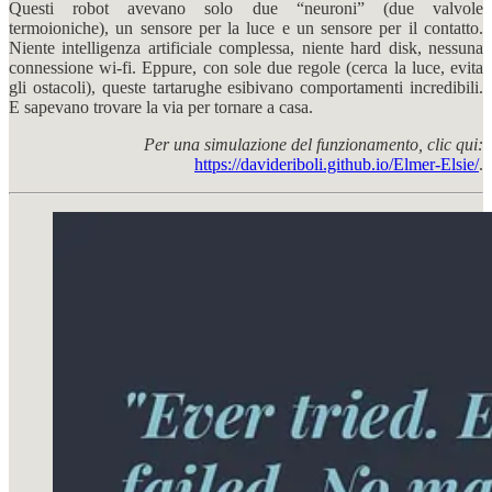
Questi robot avevano solo due “neuroni” (due valvole
termoioniche), un sensore per la luce e un sensore per il contatto.
Niente intelligenza artificiale complessa, niente hard disk, nessuna
connessione wi-fi. Eppure, con sole due regole (cerca la luce, evita
gli ostacoli), queste tartarughe esibivano comportamenti incredibili.
E sapevano trovare la via per tornare a casa.
Per una simulazione del funzionamento, clic qui:
https://davideriboli.github.io/Elmer-Elsie/
.