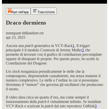
Apri nell'app
Trascrizione
Draco dormiens
numquam titillandum est
apr 23, 2025
Ancora una
patch
generativa in VCV-Rack
1
. Il
trigger
principale è il modulo
Cosmosis
di Jeremy Muller
2
che
permette di lavorare con il grafico di costellazioni precompilate
oppure di disegnare le proprie. Per questo pezzo, ho scelto la
Costellazione del Dragone.
Un
clock
riorganizza periodicamente le stelle che la
compongono, disponendole casualmente, ma senza mutarne il
numero complessivo. Le stelle e l’ordine in cui si presentano
diventano il “motore” che governa gli oscillatori che producono
il suono.
Il video dura circa un quarto d’ora, ma come sempre il
funzionamento della
patch
è virtualmente infinito. Se installate
VCV-Rack e scaricate la
patch
dal mio
repository
GitHub
3