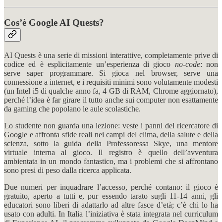
Cos’è Google AI Quests?
AI Quests è una serie di missioni interattive, completamente prive di
codice ed è esplicitamente un’esperienza di gioco
no-code
: non
serve saper programmare. Si gioca nel browser, serve una
connessione a internet, e i requisiti minimi sono volutamente modesti
(un Intel i5 di qualche anno fa, 4 GB di RAM, Chrome aggiornato),
perché l’idea è far girare il tutto anche sui computer non esattamente
da gaming che popolano le aule scolastiche.
Lo studente non guarda una lezione: veste i panni del ricercatore di
Google e affronta sfide reali nei campi del clima, della salute e della
scienza, sotto la guida della Professoressa Skye, una mentore
virtuale interna al gioco. Il registro è quello dell’avventura
ambientata in un mondo fantastico, ma i problemi che si affrontano
sono presi di peso dalla ricerca applicata.
Due numeri per inquadrare l’accesso, perché contano: il gioco è
gratuito, aperto a tutti e, pur essendo tarato sugli 11-14 anni, gli
educatori sono liberi di adattarlo ad altre fasce d’età; c’è chi lo ha
usato con adulti. In Italia l’iniziativa è stata integrata nel curriculum