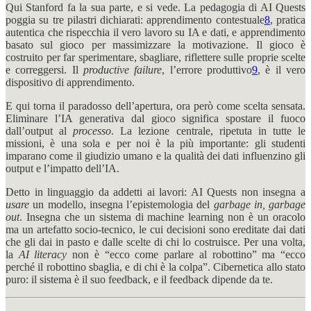
Qui Stanford fa la sua parte, e si vede. La pedagogia di AI Quests
poggia su tre pilastri dichiarati: apprendimento contestuale
8
, pratica
autentica che rispecchia il vero lavoro su IA e dati, e apprendimento
basato sul gioco per massimizzare la motivazione. Il gioco è
costruito per far sperimentare, sbagliare, riflettere sulle proprie scelte
e correggersi. Il
productive failure
, l’errore produttivo
9
, è il vero
dispositivo di apprendimento.
E qui torna il paradosso dell’apertura, ora però come scelta sensata.
Eliminare l’IA generativa dal gioco significa spostare il fuoco
dall’output al
processo
. La lezione centrale, ripetuta in tutte le
missioni, è una sola e per noi è la più importante: gli studenti
imparano come il giudizio umano e la qualità dei dati influenzino gli
output e l’impatto dell’IA.
Detto in linguaggio da addetti ai lavori: AI Quests non insegna a
usare
un modello, insegna l’epistemologia del
garbage in, garbage
out
. Insegna che un sistema di machine learning non è un oracolo
ma un artefatto socio-tecnico, le cui decisioni sono ereditate dai dati
che gli dai in pasto e dalle scelte di chi lo costruisce. Per una volta,
la
AI literacy
non è “ecco come parlare al robottino” ma “ecco
perché il robottino sbaglia, e di chi è la colpa”. Cibernetica allo stato
puro: il sistema è il suo feedback, e il feedback dipende da te.