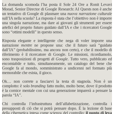
La domanda scomoda l’ha posta il Sole 24 Ore a Ronit Levavi
Morad, Senior Director di Google Research: AI Quests non è anche
un tentativo di Google di plasmare una
nuova narrazione culturale
sull’IA nella scuola? La risposta è stata che l’obiettivo non è imporre
una singola narrazione, ma dare ai giovani gli strumenti per essere
artefici del proprio futuro guidato dall’IA e che i ricercatori Google
sono “ottimi modelli” in questo senso.
Risposta elegante e intelligente che nega di voler imporre una
narrazione
mentre
ne propone una: che il futuro sarà “guidato
dall’IA” (probabilissimo, ma ancora non certo), e che il modello di
riferimento è il ricercatore di Google. Le missioni, ricordiamolo,
sono trasposizioni di progetti
di Google
. Tutto vero, pubblicato ed
encomiabile e tutto, simultaneamente, un catalogo del bene che
Google fa al mondo, somministrato a undicenni nel formato più
memorabile che esista, il gioco.
Ok… non correte a fasciarvi la testa di stagnola. Non è un
complotto: è solo
branding
fatto molto, molto bene, dove il prodotto
è la cornice mentale con cui una generazione imparerà a pensare la
parola “IA”.
Chi controlla l’infrastruttura dell’alfabetizzazione, controlla i
presupposti di ciò che si potrà pensare dopo. È la lezione di base
della cibernetica intesa come scienza del controllo:
il punto di leva