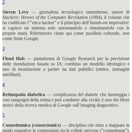
2
Steven Levy
— giornalista tecnologico statunitense, autore di
Hackers: Heroes of the Computer Revolution
(1984), il volume che
ha codificato l’”etica hacker” e il principio dell’
hands-on imperative
:
si capisce un sistema solo smontandolo e rimontandolo con le
proprie mani. Riferimento citato qui come parallelo culturale, non
come fonte Google.
3
Flood Hub
— piattaforma di Google Research per la previsione
delle inondazioni basata su IA; combina un modello idrologico e
uno di inondazione a partire da dati pubblici (meteo, immagini
satellitari).
4
Retinopatia diabetica
— complicanza del diabete che danneggia i
vasi sanguigni della retina e può condurre alla cecità; è uno dei filoni
storici della ricerca medica di Google sull’imaging diagnostico.
5
Connettomica (
connectomics
)
— disciplina che mira a mappare in
modo esaustivo le connessioni tra le cellule nervose (”connettoma”).