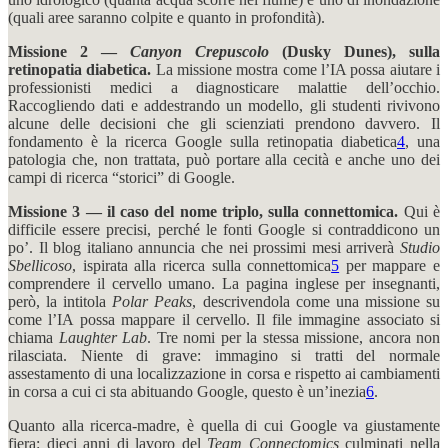
(quali aree saranno colpite e quanto in profondità).
Missione 2 —
Canyon Crepuscolo
(Dusky Dunes), sulla
retinopatia diabetica.
La missione mostra come l’IA possa aiutare i
professionisti medici a diagnosticare malattie dell’occhio.
Raccogliendo dati e addestrando un modello, gli studenti rivivono
alcune delle decisioni che gli scienziati prendono davvero. Il
fondamento è la ricerca Google sulla retinopatia diabetica
4
, una
patologia che, non trattata, può portare alla cecità e anche uno dei
campi di ricerca “storici” di Google.
Missione 3 — il caso del nome triplo, sulla connettomica.
Qui è
difficile essere precisi, perché le fonti Google si contraddicono un
po’. Il blog italiano annuncia che nei prossimi mesi arriverà
Studio
Sbellicoso
, ispirata alla ricerca sulla connettomica
5
per mappare e
comprendere il cervello umano. La pagina inglese per insegnanti,
però, la intitola
Polar Peaks
, descrivendola come una missione su
come l’IA possa mappare il cervello. Il file immagine associato si
chiama
Laughter Lab
. Tre nomi per la stessa missione, ancora non
rilasciata. Niente di grave: immagino si tratti del normale
assestamento di una localizzazione in corsa e rispetto ai cambiamenti
in corsa a cui ci sta abituando Google, questo è un’inezia
6
.
Quanto alla ricerca-madre, è quella di cui Google va giustamente
fiera: dieci anni di lavoro del
Team
Connectomics
culminati nella