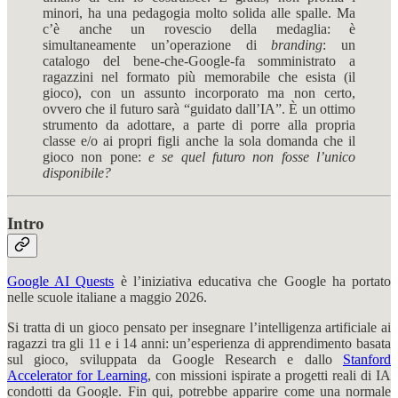
minori, ha una pedagogia molto solida alle spalle. Ma
c’è anche un rovescio della medaglia: è
simultaneamente un’operazione di
branding
: un
catalogo del bene-che-Google-fa somministrato a
ragazzini nel formato più memorabile che esista (il
gioco), con un assunto incorporato ma non certo,
ovvero che il futuro sarà “guidato dall’IA”. È un ottimo
strumento da adottare, a parte di porre alla propria
classe e/o ai propri figli anche la sola domanda che il
gioco non pone:
e se quel futuro non fosse l’unico
disponibile?
Intro
Google AI Quests
è l’iniziativa educativa che Google ha portato
nelle scuole italiane a maggio 2026.
Si tratta di un gioco pensato per insegnare l’intelligenza artificiale ai
ragazzi tra gli 11 e i 14 anni: un’esperienza di apprendimento basata
sul gioco, sviluppata da Google Research e dallo
Stanford
Accelerator for Learning
, con missioni ispirate a progetti reali di IA
condotti da Google. Fin qui, potrebbe apparire come una normale