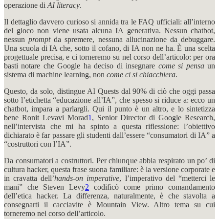
operazione di
AI literacy
.
Il dettaglio davvero curioso si annida tra le FAQ ufficiali: all’interno
del gioco non viene usata alcuna IA generativa. Nessun chatbot,
nessun
prompt
da spremere, nessuna allucinazione da debuggare.
Una scuola di IA che, sotto il cofano, di IA non ne ha. È una scelta
progettuale precisa, e ci torneremo su nel corso dell’articolo: per ora
basti notare che Google ha deciso di insegnare
come si pensa
un
sistema di machine learning, non
come ci si chiacchiera
.
Questo, da solo, distingue AI Quests dal 90% di ciò che oggi passa
sotto l’etichetta “educazione all’IA”, che spesso si riduce a: ecco un
chatbot, impara a parlargli. Qui il punto è un altro, e lo sintetizza
bene Ronit Levavi Morad
1
, Senior Director di Google Research,
nell’intervista che mi ha spinto a questa riflessione: l’obiettivo
dichiarato è far passare gli studenti dall’essere “consumatori di IA” a
“costruttori con l’IA”.
Da consumatori a costruttori. Per chiunque abbia respirato un po’ di
cultura hacker, questa frase suona familiare: è la versione corporate e
in cravatta dell’
hands-on imperative
, l’imperativo del “metterci le
mani” che Steven Levy
2
codificò come primo comandamento
dell’etica hacker. La differenza, naturalmente, è che stavolta a
consegnarti il cacciavite è Mountain View. Altro tema su cui
torneremo nel corso dell’articolo.