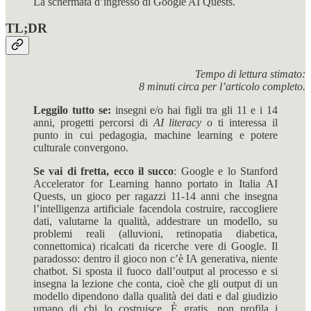
La schermata d’ingresso di Google AI Quests.
TL;DR
Tempo di lettura stimato:
8 minuti circa per l’articolo completo.
Leggilo tutto se:
insegni e/o hai figli tra gli 11 e i 14
anni, progetti percorsi di
AI literacy
o ti interessa il
punto in cui pedagogia, machine learning e potere
culturale convergono.
Se vai di fretta, ecco il succo
: Google e lo Stanford
Accelerator for Learning hanno portato in Italia AI
Quests, un gioco per ragazzi 11-14 anni che insegna
l’intelligenza artificiale facendola costruire, raccogliere
dati, valutarne la qualità, addestrare un modello, su
problemi reali (alluvioni, retinopatia diabetica,
connettomica) ricalcati da ricerche vere di Google. Il
paradosso: dentro il gioco non c’è IA generativa, niente
chatbot. Si sposta il fuoco dall’output al processo e si
insegna la lezione che conta, cioè che gli output di un
modello dipendono dalla qualità dei dati e dal giudizio
umano di chi lo costruisce. È gratis, non profila i