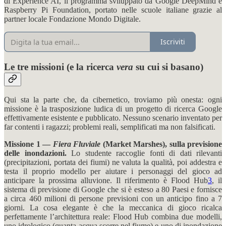
di Experience AI, il programma sviluppato da Google DeepMind e
Raspberry Pi Foundation, portato nelle scuole italiane grazie al
partner locale Fondazione Mondo Digitale.
Iscriviti
Le tre missioni (e la ricerca
vera
su cui si basano)
Qui sta la parte che, da cibernetico, troviamo più onesta: ogni
missione è la trasposizione ludica di un progetto di ricerca Google
effettivamente esistente e pubblicato. Nessuno scenario inventato per
far contenti i ragazzi; problemi reali, semplificati ma non falsificati.
Missione 1 —
Fiera Fluviale
(Market Marshes), sulla previsione
delle inondazioni.
Lo studente raccoglie fonti di dati rilevanti
(precipitazioni, portata dei fiumi) ne valuta la qualità, poi addestra e
testa il proprio modello per aiutare i personaggi del gioco ad
anticipare la prossima alluvione. Il riferimento è Flood Hub
3
, il
sistema di previsione di Google che si è esteso a 80 Paesi e fornisce
a circa 460 milioni di persone previsioni con un anticipo fino a 7
giorni. La cosa elegante è che la meccanica di gioco ricalca
perfettamente l’architettura reale: Flood Hub combina due modelli,
uno idrologico (quanta acqua scorre nel fiume) e uno di inondazione