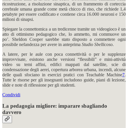
ricostruzione, a risoluzione sinaptica, di un frammento di corteccia
cerebrale umana grande come metà chicco di riso, che richiede 1,4
petabyte per essere codificato e contiene circa 16.000 neuroni e 150
milioni di sinapsi.
Spiegare la connettomica a un tredicenne tramite un videogioco è un
atto di ottimismo pedagogico che, lo ammetto, mi commuove un
po’. Sheldon Cooper sarebbe stato disposto a commettere ogni
possibile nefandezza per avere in anteprima
Studio Sbellicoso
.
A latere, per le aule con poca connettività o per le supplenze
improvvisate, esistono anche versioni “flessibili” e mini-attività
video su temi affini, edifici mappati dal satellite, scie di
condensazione degli aerei, copertura arborea urbana, incendi, alcune
delle quali sfociano in esercizi pratici con Teachable Machine
7
.
Tutte le risorse per gli insegnanti includono guide, piani di lezione,
slide e note di riflessione per gli studenti.
Condividi
La pedagogia migliore: imparare sbagliando
davvero