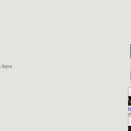
s Joyce
I
m