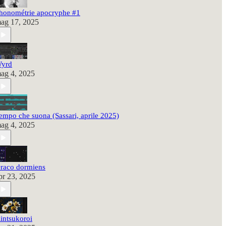
honométrie apocryphe #1
ag 17, 2025
yrd
ag 4, 2025
empo che suona (Sassari, aprile 2025)
ag 4, 2025
raco dormiens
pr 23, 2025
intsukoroi