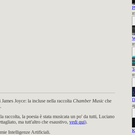
P
m
W
m
T
m
D
i James Joyce: la incluse nella raccolta
Chamber Music
che
a
.
della raccolta, la poesia è stata musicata un po' da tutti, Luciano
tagliato, ma tutt'altro che esaustivo,
vedi qui
).
K
ie Intelligenze Artificiali.