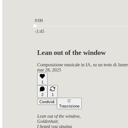
0:00
Ora attuale: 0:00 / Tempo totale: -1:45
-1:45
Lean out of the window
Composizione musicale in IA, su un testo di Jame
mar 28, 2025
1
2
1
Condividi
Trascrizione
Lean out of the window,
Goldenhair,
I heard you singing